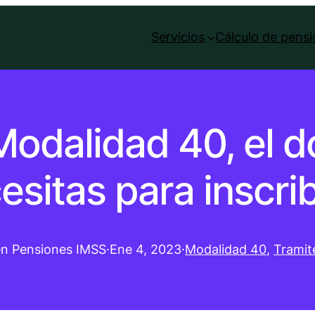
Servicios
Cálculo de pens
 Modalidad 40, el
esitas para inscrib
en Pensiones IMSS
·
Ene 4, 2023
·
Modalidad 40
, 
Tramit