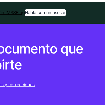
ión IMSS
Blog
Habla con un asesor
 documento que
irte
es y correcciones