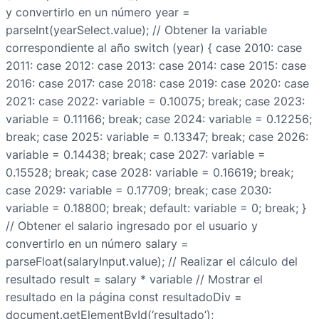
y convertirlo en un número year =
parseInt(yearSelect.value); // Obtener la variable
correspondiente al año switch (year) { case 2010: case
2011: case 2012: case 2013: case 2014: case 2015: case
2016: case 2017: case 2018: case 2019: case 2020: case
2021: case 2022: variable = 0.10075; break; case 2023:
variable = 0.11166; break; case 2024: variable = 0.12256;
break; case 2025: variable = 0.13347; break; case 2026:
variable = 0.14438; break; case 2027: variable =
0.15528; break; case 2028: variable = 0.16619; break;
case 2029: variable = 0.17709; break; case 2030:
variable = 0.18800; break; default: variable = 0; break; }
// Obtener el salario ingresado por el usuario y
convertirlo en un número salary =
parseFloat(salaryInput.value); // Realizar el cálculo del
resultado result = salary * variable // Mostrar el
resultado en la página const resultadoDiv =
document.getElementById(‘resultado’);